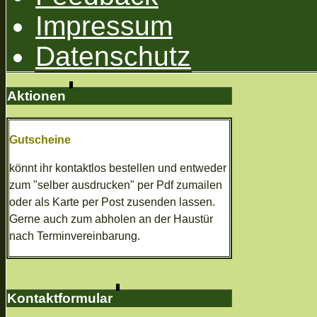
Impressum
Datenschutz
Aktionen
Gutscheine
könnt ihr kontaktlos bestellen und entweder
zum "selber ausdrucken" per Pdf zumailen
oder als Karte per Post zusenden lassen.
Gerne auch zum abholen an der Haustür
nach Terminvereinbarung.
Kontaktformular